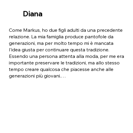
lana che coniuga comfort, attenzione all'ambiente e 
uno stile di vita moderno.
Diana
Come Markus, ho due figli adulti da una precedente 
relazione. La mia famiglia produce pantofole da 
generazioni, ma per molto tempo mi è mancata 
l'idea giusta per continuare questa tradizione. 
Essendo una persona attenta alla moda, per me era 
importante preservare le tradizioni, ma allo stesso 
tempo creare qualcosa che piacesse anche alle 
generazioni più giovani.

Sono sempre stata creativa: dopo aver terminato il 
liceo artistico, mi sono immersa nel mondo della 
moda e poi mi sono dedicata alla pubblicità e alla 
grafica. Insieme a Markus e alla nostra esperienza 
accumulata, abbiamo finalmente deciso di fondare 
la nostra azienda. Così è nata la nostra visione di 
unire la tradizione al design moderno e di creare 