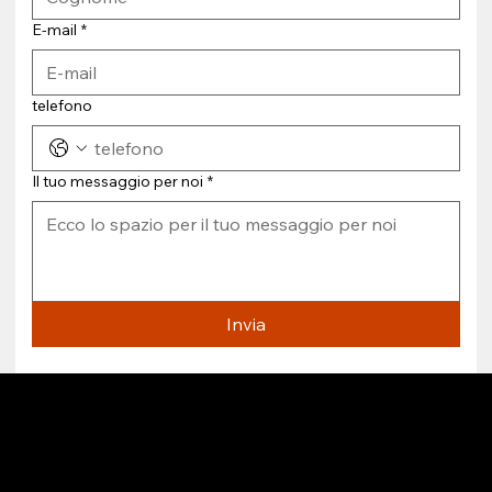
E-mail
*
telefono
Il tuo messaggio per noi
*
Invia
© FUZZ - per te a casa
protezione dei dati
Termini e Condizioni
impronta